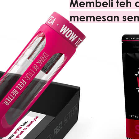
Membeli teh d
memesan se