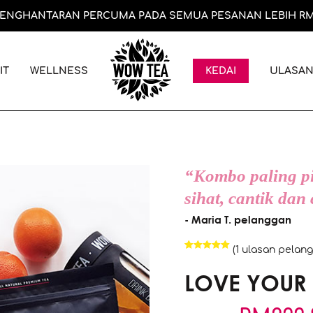
ENGHANTARAN PERCUMA PADA SEMUA PESANAN LEBIH RM
IT
WELLNESS
ULASA
KEDAI
“Kombo paling pi
sihat, cantik dan
- Maria T. pelanggan
(
1
ulasan pelang
Rated
1
5.00
out of 5
LOVE YOUR
based on
customer
rating