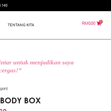
 140
0
RM
0.00
N
TENTANG KITA
ntar untuk menjadikan saya
 cergas!”
gan)
 BODY BOX