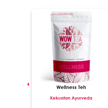
ink
Wellness Teh
um teh!
Kekuatan Ayurveda