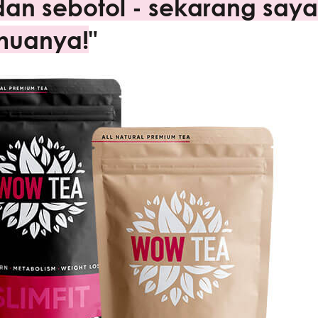
an sebotol - sekarang saya
muanya!
"