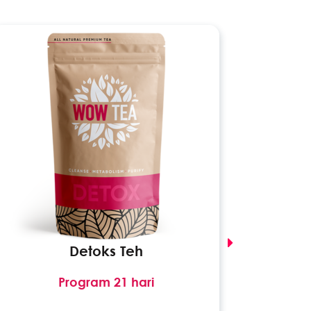
Detoks Teh
Bo
Program 21 hari
Kaedah