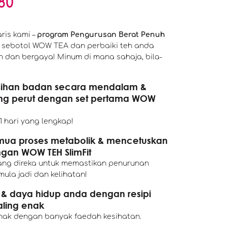
80
ris kami –
program Pengurusan Berat Penuh
sebotol WOW TEA dan perbaiki teh anda
dan bergaya! Minum di mana sahaja, bila-
ihan badan secara mendalam &
ng perut dengan set pertama WOW
1 hari yang lengkap!
mua proses metabolik & mencetuskan
gan WOW TEH SlimFit
ng direka untuk memastikan penurunan
ula jadi dan kelihatan!
i & daya hidup anda dengan resipi
ling enak
enak dengan banyak faedah kesihatan.