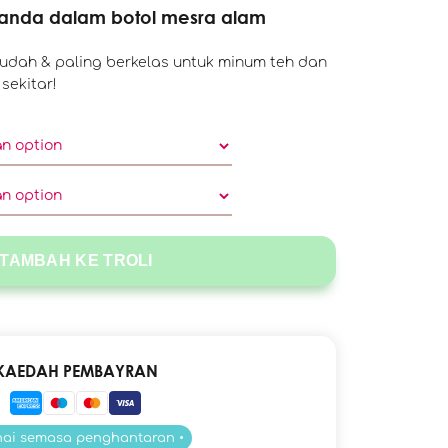
anda dalam botol mesra alam
rmudah & paling berkelas untuk minum teh dan
sekitar!
TAMBAH KE TROLI
KAEDAH PEMBAYRAN
nai semasa penghantaran •