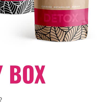
Y BOX
?