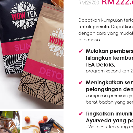
RM
222.
RM
297.00
Dapatkan kumpulan terla
untuk pemula.
Dapatkan 
dengan cara yang mudah 
bila masa.
Mulakan pembers
hilangkan kembu
TEA Detoks,
program kecantikan 2
Meningkatkan se
pelangsingan den
campuran premium ya
berat badan yang sem
Tingkatkan imunit
Ayurveda yang pa
– Wellness Tea yang 