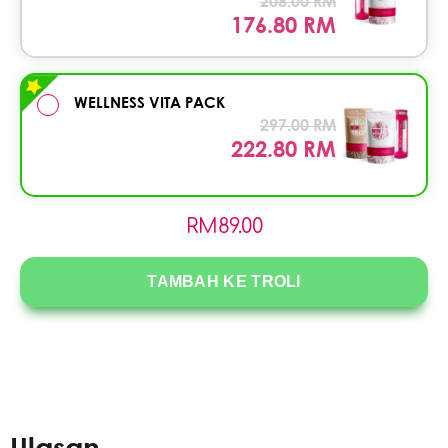
208.00 RM
176.80 RM
WELLNESS VITA PACK
297.00 RM
222.80 RM
RM
89.00
TAMBAH KE TROLI
Ulasan