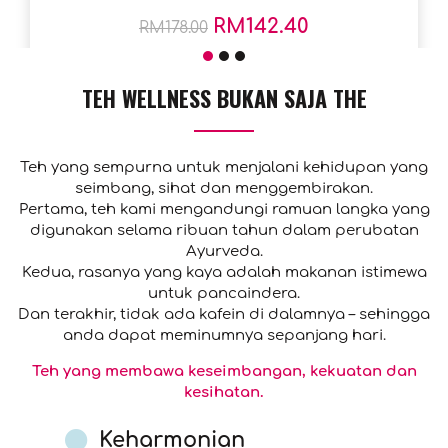
RM
142.40
RM
178.00
Save Text 20% (35.6RM)
TEH WELLNESS BUKAN SAJA THE
TAMBAH KE TROLI
Teh yang sempurna untuk menjalani kehidupan yang
seimbang, sihat dan menggembirakan.
Pertama, teh kami mengandungi ramuan langka yang
digunakan selama ribuan tahun dalam perubatan
Ayurveda.
Kedua, rasanya yang kaya adalah makanan istimewa
untuk pancaindera.
Dan terakhir, tidak ada kafein di dalamnya – sehingga
anda dapat meminumnya sepanjang hari.
Teh yang membawa keseimbangan, kekuatan dan
kesihatan.
Keharmonian