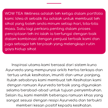
WOW TEA Wellness adalah teh ketiga dalam portfolio
kami. Idea di sebalik itu adalah untuk membuat teh
sihat yang boleh anda minum setiap hari, bila-bila
masa. Satu lagi perkara penting dalam proses
penciptaan teh ini ialah ia berfungsi dengan baik
dalam kombinasi dengan penjual terbaik kami dan
juga sebagai teh terpisah yang melengkapi rutin
gaya hidup sihat
Inspirasi utama kami berasal dari sistem kuno
Ayurveda yang mempunyai arkib herba terkaya dan
tertua untuk kesihatan, imuniti dan umur panjang.
Itulah sebabnya kami membuat teh Kesihatan kami
dengan ramuan Ayurveda terbaik yang digunakan
selama berabad-abad untuk tujuan penyembuhan.
Selain itu, kami memilih beberapa ramuan khas yang
sangat sesuai dengan resipi Ayurveda dan terbukti
memberi kesan positif kepada kesihatan.