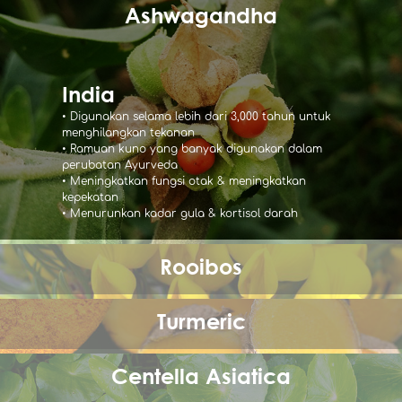
Ashwagandha
India
• Digunakan selama lebih dari 3,000 tahun untuk
menghilangkan tekanan
• Ramuan kuno yang banyak digunakan dalam
perubatan Ayurveda
• Meningkatkan fungsi otak & meningkatkan
kepekatan
• Menurunkan kadar gula & kortisol darah
Rooibos
Turmeric
Centella Asiatica