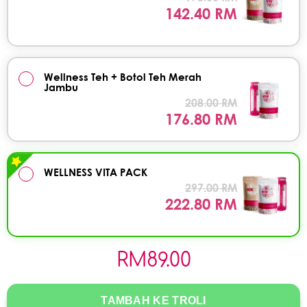
142.40 RM
Wellness Teh + Botol Teh Merah
Jambu
208.00 RM
176.80 RM
WELLNESS VITA PACK
297.00 RM
222.80 RM
RM
89.00
TAMBAH KE TROLI