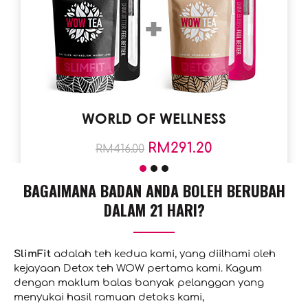
WORLD OF WELLNESS
RM
291.20
RM
416.00
Save Text 30% (124.8RM)
BAGAIMANA BADAN ANDA BOLEH BERUBAH
TAMBAH KE TROLI
DALAM 21 HARI?
SlimFit
adalah teh kedua kami, yang diilhami oleh
kejayaan Detox teh WOW pertama kami. Kagum
dengan maklum balas banyak pelanggan yang
menyukai hasil ramuan detoks kami,