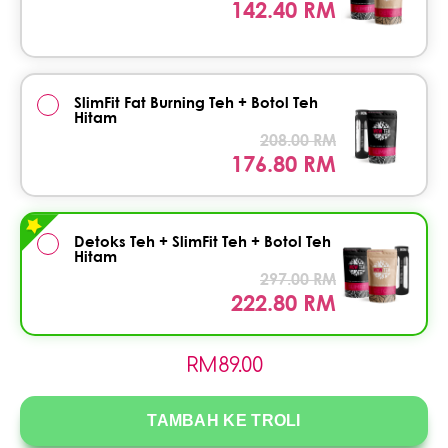
142.40 RM
SlimFit Fat Burning Teh + Botol Teh
Hitam
208.00 RM
176.80 RM
Detoks Teh + SlimFit Teh + Botol Teh
Hitam
297.00 RM
222.80 RM
RM
89.00
TAMBAH KE TROLI