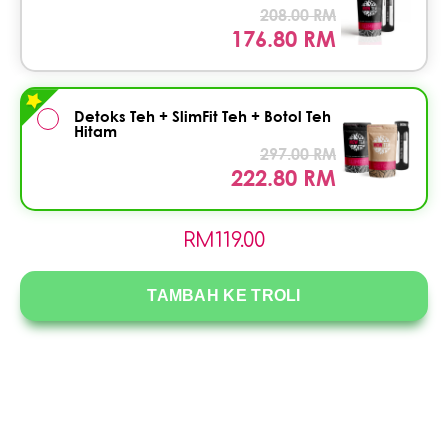
208.00 RM
176.80 RM
Detoks Teh + SlimFit Teh + Botol Teh
Hitam
297.00 RM
222.80 RM
RM
119.00
TAMBAH KE TROLI