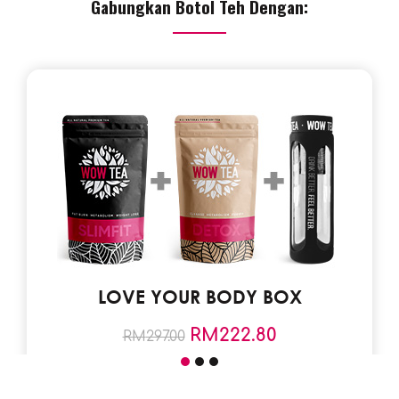
Gabungkan Botol Teh Dengan:
LOVE YOUR BODY BOX
RM
222.80
RM
297.00
Save Text 25% (74.2RM)