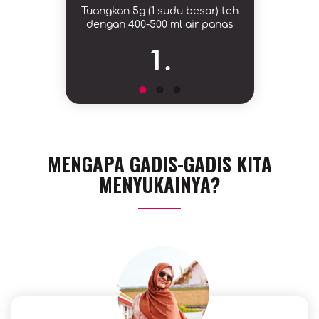
Tuangkan 5g (1 sudu besar) teh
dengan 400-500 ml air panas
1.
MENGAPA GADIS-GADIS KITA
MENYUKAINYA?