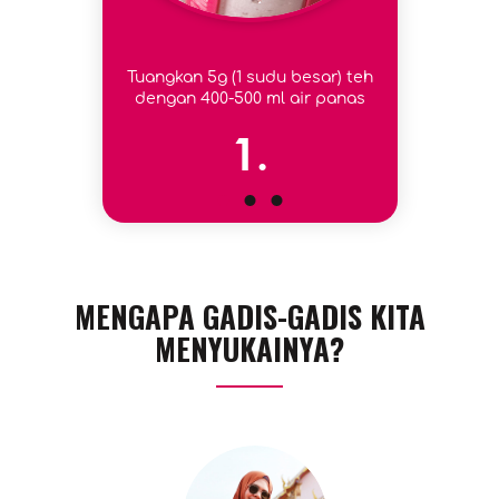
Tuangkan 5g (1 sudu besar) teh
dengan 400-500 ml air panas
1.
MENGAPA GADIS-GADIS KITA
MENYUKAINYA?