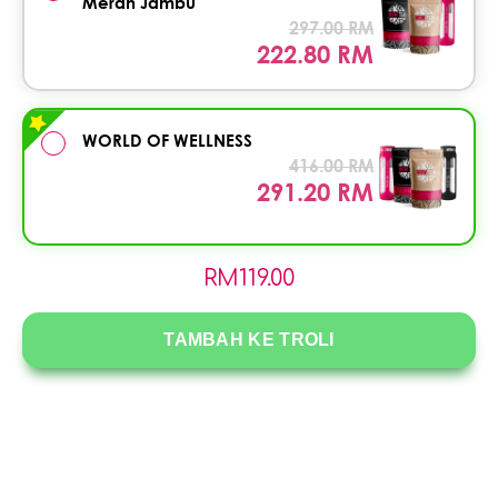
Merah Jambu
297.00 RM
222.80 RM
WORLD OF WELLNESS
416.00 RM
291.20 RM
RM
119.00
TAMBAH KE TROLI