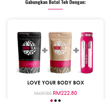
Gabungkan Botol Teh Dengan:
LOVE YOUR BODY BOX
RM
222.80
RM
297.00
Save Text 25% (74.2RM)