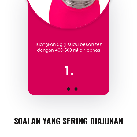
Tuangkan 5g (1 sudu besar) teh
dengan 400-500 ml air panas
1.
SOALAN YANG SERING DIAJUKAN