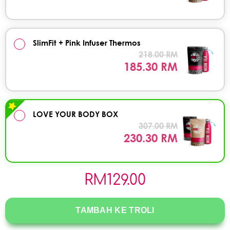
SlimFit + Pink Infuser Thermos
218.00 RM
185.30 RM
LOVE YOUR BODY BOX
307.00 RM
230.30 RM
RM
129.00
TAMBAH KE TROLI