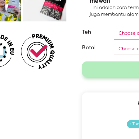
mewah
– Ini adalah cara te
juga membantu alam 
Teh
Botol
• Tu