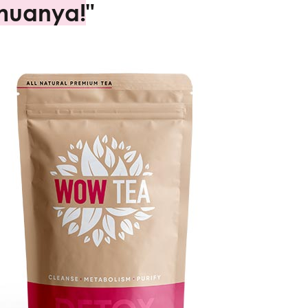
muanya!
"