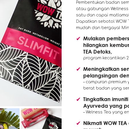
Pembentukan badan semul
atau gabungan Wellness 
satu dan capai matlamat
Dapatkan sebotol WOW T
mudah dan bergaya! Minu
Mulakan pembers
hilangkan kembu
TEA Detoks,
program kecantikan 2
Meningkatkan se
pelangsingan den
– campuran premium 
berat badan yang sem
Tingkatkan imunit
Ayurveda yang pa
– Welness Tea yang e
Nikmati WOW TEA 