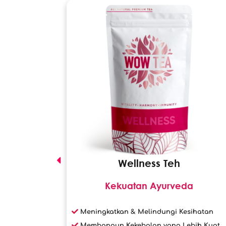
Wellness Teh
um teh!
Kekuatan Ayurveda
Meningkatkan & Melindungi Kesihatan
mesra
Membangun Kekebalan yang Lebih Kuat