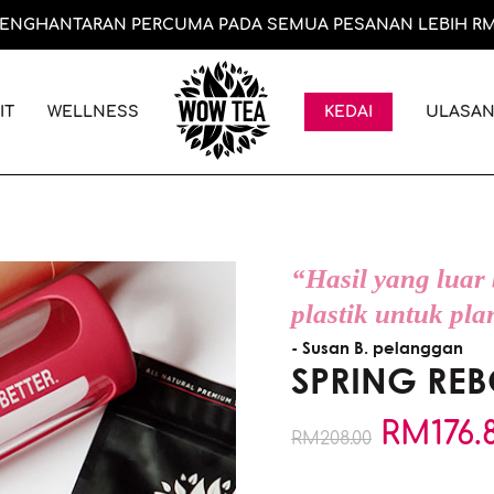
ENGHANTARAN PERCUMA PADA SEMUA PESANAN LEBIH RM
IT
WELLNESS
ULASA
KEDAI
“Hasil yang luar
plastik untuk pla
- Susan B. pelanggan
SPRING RE
RM
176.
RM
208.00