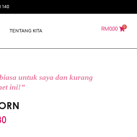
 140
0
RM
0.00
N
TENTANG KITA
 biasa untuk saya dan kurang
net ini!”
BORN
80