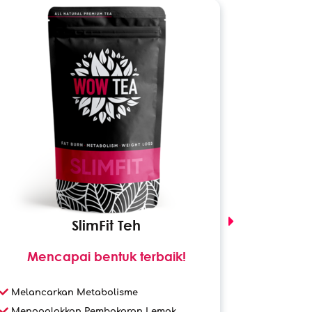
SlimFit Teh
Mencapai bentuk terbaik!
Kaedah
Melancarkan Metabolisme
Cara te
Menggalakkan Pembakaran Lemak
Boleh d